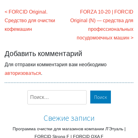
Н
FORCID Original.
FORZA 10-20 | FORCID
а
Средство для очистки
Original (N) — средства для
в
кофемашин
профессиональных
посудомоечных машин
и
г
Добавить комментарий
а
Для отправки комментария вам необходимо
ц
авторизоваться
.
и
я
п
Н
а
о
й
з
Свежие записи
т
а
и
Программа очистки для магазинов компании Л’Этуаль
п
:
FORCID Strong F
FORCID OXA F