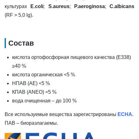
культурах
E.coli
;
S.aureus
;
P.aeroginosa
;
C.albicans
(RF > 5,0 lg).
Состав
кислота ортофосфорная пищевого качества (E338)
≥40 %
кислота органическая <5 %
НПАВ (AE) <5 %
КПАВ (ANEO) <5 %
вода очищенная – до 100 %
Все используемые вещества зарегистрированы
ECHA
.
ПАВ – биоразлагаемы.