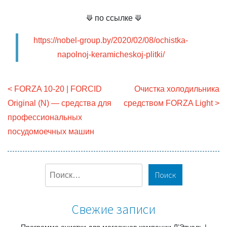
⟱ по ссылке ⟱
https://nobel-group.by/2020/02/08/ochistka-
napolnoj-keramicheskoj-plitki/
Н
FORZA 10-20 | FORCID
Очистка холодильника
а
Original (N) — средства для
средством FORZA Light
в
профессиональных
посудомоечных машин
и
г
а
Н
ц
а
и
й
Свежие записи
т
я
и
п
Программа очистки для магазинов компании Л’Этуаль